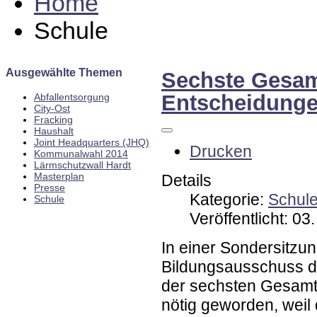
Home
Schule
Ausgewählte Themen
Sechste Gesam
Entscheidunge
Abfallentsorgung
City-Ost
Fracking
Haushalt
Joint Headquarters (JHQ)
Drucken
Kommunalwahl 2014
Lärmschutzwall Hardt
Masterplan
Details
Presse
Kategorie:
Schul
Schule
Veröffentlicht: 0
In einer Sondersitzun
Bildungsausschuss d
der sechsten Gesamt
nötig geworden, weil