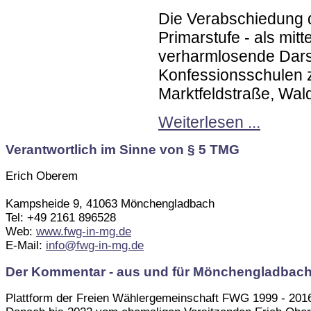
Die Verabschiedung 
Primarstufe - als mit
verharmlosende Darst
Konfessionsschulen z
Marktfeldstraße, Wa
Weiterlesen ...
Verantwortlich im Sinne von § 5 TMG
Erich Oberem
Kampsheide 9, 41063 Mönchengladbach
Tel: +49 2161 896528
Web:
www.fwg-in-mg.de
E-Mail:
info@fwg-in-mg.de
Der Kommentar - aus und für Mönchengladbac
Plattform der Freien Wählergemeinschaft FWG 1999 - 201