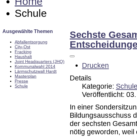
Home
Schule
Ausgewählte Themen
Sechste Gesam
Entscheidunge
Abfallentsorgung
City-Ost
Fracking
Haushalt
Joint Headquarters (JHQ)
Drucken
Kommunalwahl 2014
Lärmschutzwall Hardt
Masterplan
Details
Presse
Kategorie:
Schul
Schule
Veröffentlicht: 0
In einer Sondersitzun
Bildungsausschuss d
der sechsten Gesamt
nötig geworden, weil