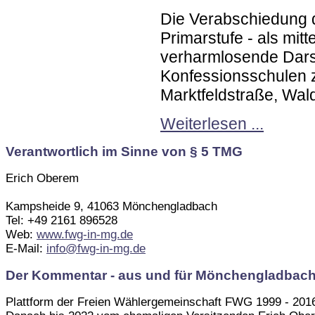
Die Verabschiedung 
Primarstufe - als mit
verharmlosende Darst
Konfessionsschulen z
Marktfeldstraße, Wa
Weiterlesen ...
Verantwortlich im Sinne von § 5 TMG
Erich Oberem
Kampsheide 9, 41063 Mönchengladbach
Tel: +49 2161 896528
Web:
www.fwg-in-mg.de
E-Mail:
info@fwg-in-mg.de
Der Kommentar - aus und für Mönchengladbac
Plattform der Freien Wählergemeinschaft FWG 1999 - 201