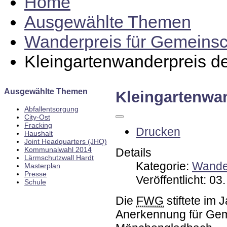
Home
Ausgewählte Themen
Wanderpreis für Gemeinsch
Kleingartenwanderpreis 
Ausgewählte Themen
Kleingartenwa
Abfallentsorgung
City-Ost
Fracking
Drucken
Haushalt
Joint Headquarters (JHQ)
Kommunalwahl 2014
Details
Lärmschutzwall Hardt
Kategorie:
Wander
Masterplan
Presse
Veröffentlicht: 0
Schule
Die
FWG
stiftete im
Anerkennung für Geme