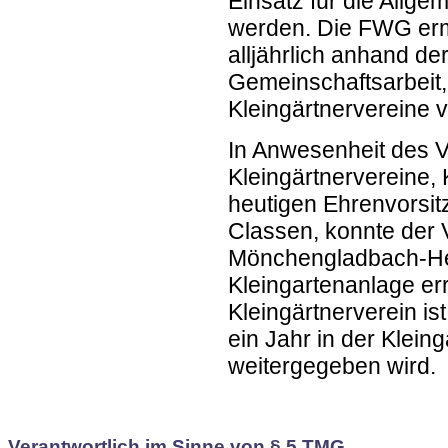
Einsatz für die Allge
werden. Die FWG ermi
alljährlich anhand der
Gemeinschaftsarbeit,
Kleingärtnervereine v
In Anwesenheit des 
Kleingärtnervereine,
heutigen Ehrenvorsi
Classen, konnte der 
Mönchengladbach-Her
Kleingartenanlage e
Kleingärtnerverein is
ein Jahr in der Klein
weitergegeben wird.
Verantwortlich im Sinne von § 5 TMG