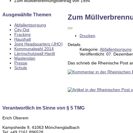
Zum Müllverbrennungsvertrag von 1994
Ausgewählte Themen
Zum Müllverbrennu
Abfallentsorgung
City-Ost
Fracking
Drucken
Haushalt
Joint Headquarters (JHQ)
Details
Kommunalwahl 2014
Kategorie:
Abfallentsorgung
Lärmschutzwall Hardt
Veröffentlicht: 07. Dezembe
Masterplan
Presse
Das schrieb die Rheinische Post a
Schule
Verantwortlich im Sinne von § 5 TMG
Erich Oberem
Kampsheide 9, 41063 Mönchengladbach
Tel: +49 2161 896528