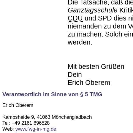
Die Tatsache, daß di
Ganztagsschule
Kriti
CDU
und SPD dies ni
niemanden zu dem Ve
zu machen. Solch ein
werden.
Mit besten Grüßen
Dein
Erich Oberem
Verantwortlich im Sinne von § 5 TMG
Erich Oberem
Kampsheide 9, 41063 Mönchengladbach
Tel: +49 2161 896528
Web:
www.fwg-in-mg.de