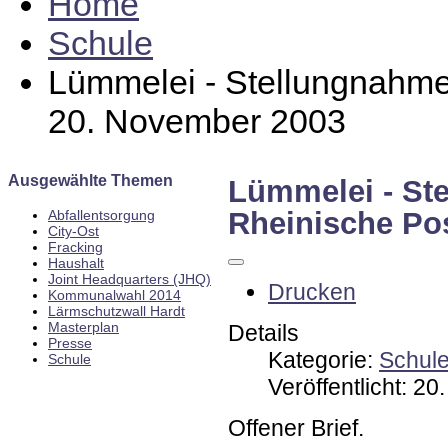
Home
Schule
Lümmelei - Stellungnahm
20. November 2003
Ausgewählte Themen
Lümmelei - St
Rheinische Po
Abfallentsorgung
City-Ost
Fracking
Haushalt
Joint Headquarters (JHQ)
Drucken
Kommunalwahl 2014
Lärmschutzwall Hardt
Masterplan
Details
Presse
Kategorie:
Schul
Schule
Veröffentlicht: 2
Offener Brief.