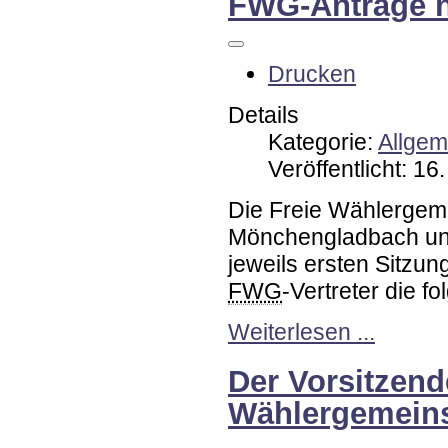
FWG-Anträge 
Drucken
Details
Kategorie:
Allgem
Veröffentlicht: 1
Die Freie Wählergemei
Mönchengladbach und
jeweils ersten Sitz
FWG
-Vertreter die f
Weiterlesen ...
Der Vorsitzend
Wählergemeins