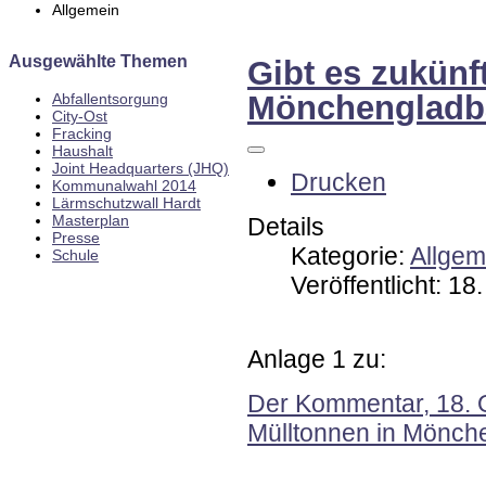
Allgemein
Ausgewählte Themen
Gibt es zukünf
Mönchengladba
Abfallentsorgung
City-Ost
Fracking
Haushalt
Joint Headquarters (JHQ)
Drucken
Kommunalwahl 2014
Lärmschutzwall Hardt
Masterplan
Details
Presse
Kategorie:
Allgem
Schule
Veröffentlicht: 1
Anlage 1 zu:
Der Kommentar, 18. O
Mülltonnen in Mönch