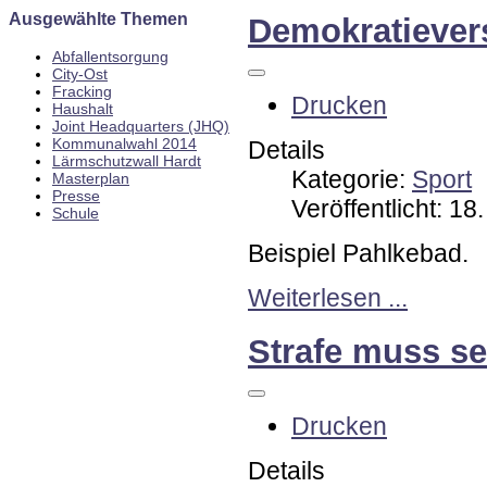
Ausgewählte Themen
Demokratiever
Abfallentsorgung
City-Ost
Fracking
Drucken
Haushalt
Joint Headquarters (JHQ)
Kommunalwahl 2014
Details
Lärmschutzwall Hardt
Kategorie:
Sport
Masterplan
Presse
Veröffentlicht: 18
Schule
Beispiel Pahlkebad.
Weiterlesen ...
Strafe muss se
Drucken
Details